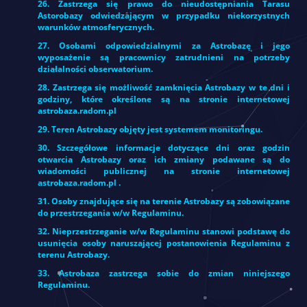
26. Zastrzega się prawo do nieudostępniania Tarasu
Astorobazy odwiedzającym w przypadku niekorzystnych
warunków atmosferycznych.
27. Osobami odpowiedzialnymi za Astrobazę i jego
wyposażenie są pracownicy zatrudnieni na potrzeby
działalności obserwatorium.
28. Zastrzega się możliwość zamknięcia Astrobazy w te dni i
godziny, które określone są na stronie internetowej
astrobaza.radom.pl
29. Teren Astrobazy objęty jest systemem monitoringu.
30. Szczegółowe informacje dotyczące dni oraz godzin
otwarcia Astrobazy oraz ich zmiany podawane są do
wiadomości publicznej na stronie internetowej
astrobaza.radom.pl .
31. Osoby znajdujące się na terenie Astrobazy są zobowiązane
do przestrzegania w/w Regulaminu.
32. Nieprzestrzeganie w/w Regulaminu stanowi podstawę do
usunięcia osoby naruszającej postanowienia Regulaminu z
terenu Astrobazy.
33. Astrobaza zastrzega sobie do zmian niniejszego
Regulaminu.