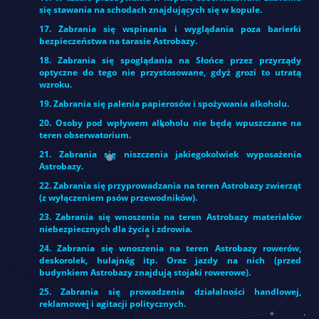
się stawania na schodach znajdujących się w kopule.
17. Zabrania się wspinania i wyglądania poza barierki
bezpieczeństwa na tarasie Astrobazy.
18. Zabrania się spoglądania na Słońce przez przyrządy
optyczne do tego nie przystosowane, gdyż grozi to utratą
wzroku.
19. Zabrania się palenia papierosów i spożywania alkoholu.
20. Osoby pod wpływem alkoholu nie będą wpuszczane na
teren obserwatorium.
21. Zabrania się niszczenia jakiegokolwiek wyposażenia
Astrobazy.
22. Zabrania się przyprowadzania na teren Astrobazy zwierząt
(z wyłączeniem psów przewodników).
23. Zabrania się wnoszenia na teren Astrobazy materiałów
niebezpiecznych dla życia i zdrowia.
24. Zabrania się wnoszenia na teren Astrobazy rowerów,
deskorolek, hulajnóg itp. Oraz jazdy na nich (przed
budynkiem Astrobazy znajdują stojaki rowerowe).
25. Zabrania się prowadzenia działalności handlowej,
reklamowej i agitacji politycznych.