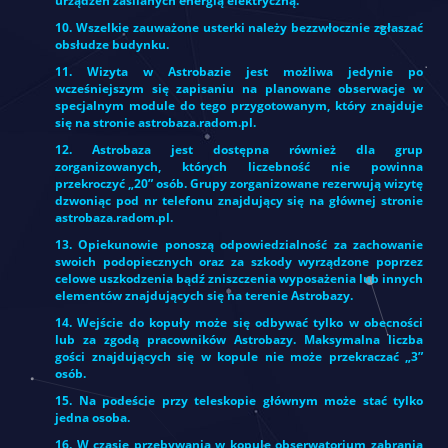
urządzeń zasilanych energią elektryczną.
10. Wszelkie zauważone usterki należy bezzwłocznie zgłaszać
obsłudze budynku.
11. Wizyta w Astrobazie jest możliwa jedynie po
wcześniejszym się zapisaniu na planowane obserwacje w
specjalnym module do tego przygotowanym, który znajduje
się na stronie astrobaza.radom.pl.
12. Astrobaza jest dostępna również dla grup
zorganizowanych, których liczebność nie powinna
przekroczyć „20” osób. Grupy zorganizowane rezerwują wizytę
dzwoniąc pod nr telefonu znajdujący się na głównej stronie
astrobaza.radom.pl.
13. Opiekunowie ponoszą odpowiedzialność za zachowanie
swoich podopiecznych oraz za szkody wyrządzone poprzez
celowe uszkodzenia bądź zniszczenia wyposażenia lub innych
elementów znajdujących się na terenie Astrobazy.
14. Wejście do kopuły może się odbywać tylko w obecności
lub za zgodą pracowników Astrobazy. Maksymalna liczba
gości znajdujących się w kopule nie może przekraczać „3”
osób.
15. Na podeście przy teleskopie głównym może stać tylko
jedna osoba.
16. W czasie przebywania w kopule obserwatorium zabrania