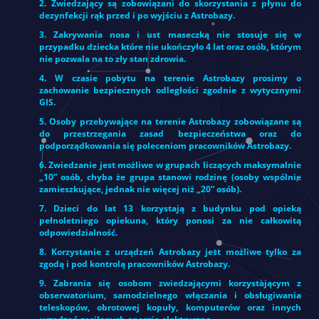
2. Zwiedzający są zobowiązani do skorzystania z płynu do
dezynfekcji rąk przed i po wyjściu z Astrobazy.
3. Zakrywania nosa i ust maseczką nie stosuje się w
przypadku dziecka które nie ukończyło 4 lat oraz osób, którym
nie pozwala na to zły stan zdrowia.
4. W czasie pobytu na terenie Astrobazy prosimy o
zachowanie bezpiecznych odległości zgodnie z wytycznymi
GIS.
5. Osoby przebywające na terenie Astrobazy zobowiązane są
do przestrzegania zasad bezpieczeństwa oraz do
podporządkowania się poleceniom pracowników Astrobazy.
6. Zwiedzanie jest możliwe w grupach liczących maksymalnie
„10” osób, chyba że grupa stanowi rodzinę (osoby wspólnie
zamieszkujące, jednak nie więcej niż „20” osób).
7. Dzieci do lat 13 korzystają z budynku pod opieką
pełnoletniego opiekuna, który ponosi za nie całkowitą
odpowiedzialność.
8. Korzystanie z urządzeń Astrobazy jest możliwe tylko za
zgodą i pod kontrolą pracowników Astrobazy.
9. Zabrania się osobom zwiedzającymi korzystającym z
obserwatorium, samodzielnego włączania i obsługiwania
teleskopów, obrotowej kopuły, komputerów oraz innych